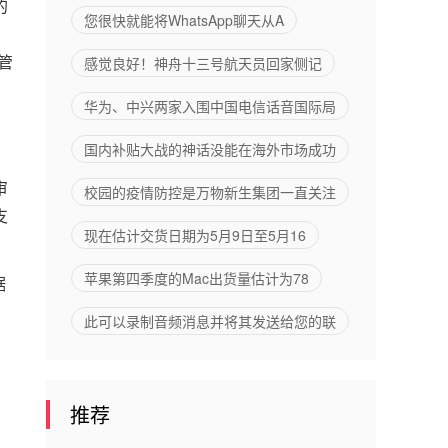
的
企业轻松
您很快就能将WhatsApp聊天从A
办公
管
感觉良好！神舟十三号航天员回家侧记
华为、中兴两家入围中国电信话音国际局
国内补贴大战的神话没能在海外市场成功
审
校园的疫情防控是万物新生集团一直关注
支
现在估计交货日期为5月9日至5月16
苹果第四季度的Mac出货量估计为78
据
此可以录制音频消息并将其发送给您的联
推荐
，