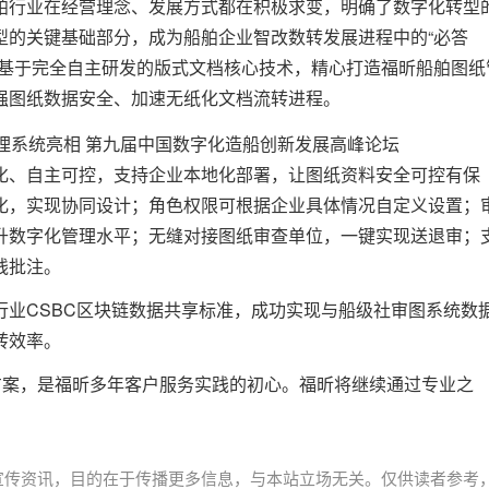
舶行业在经营理念、发展方式都在积极求变，明确了数字化转型
型的关键基础部分，成为船舶企业智改数转发展进程中的“必答
昕基于完全自主研发的版式文档核心技术，精心打造福昕船舶图纸
强图纸数据安全、加速无纸化文档流转进程。
化、自主可控，支持企业本地化部署，让图纸资料安全可控有保
化，实现协同设计；角色权限可根据企业具体情况自定义设置；
升数字化管理水平；无缝对接图纸审查单位，一键实现送退审；
线批注。
行业CSBC区块链数据共享标准，成功实现与船级社审图系统数
转效率。
方案，是福昕多年客户服务实践的初心。福昕将继续通过专业之
宣传资讯，目的在于传播更多信息，与本站立场无关。仅供读者参考