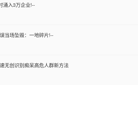
入3万企业!--
误当场坠毁：一地碎片!--
现快速无创识别痴呆高危人群新方法