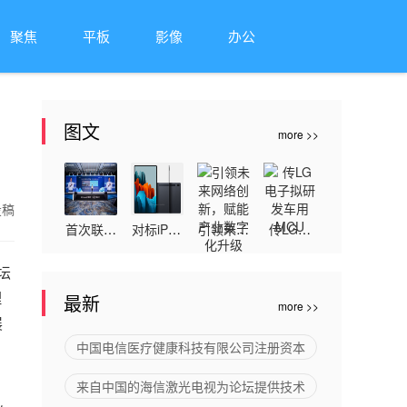
聚焦
平板
影像
办公
图文
more >>
投稿
首次联合
对标iPad
引领未来
传LG电
推出“云
Pro！三
网络创
子拟研发
坛
会议轻资
星Galaxy
新，赋能
车用MC
理
最新
more >>
产计划”
Tab S8
产业数字
U
展
腾讯会议
Ultra平板
化升级
中国电信医疗健康科技有限公司注册资本
和小熊U
电脑看点
来自中国的海信激光电视为论坛提供技术
租让中小
前瞻