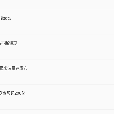
超30%
态不断涌现
距毫米波雷达发布
投资额超200亿